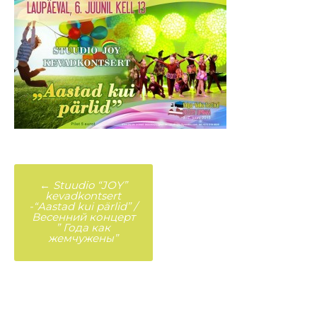
Post
←
Stuudio “JOY”
kevadkontsert
navigation
-“Aastad kui pärlid” /
Весенний концерт
” Года как
жемчужены”