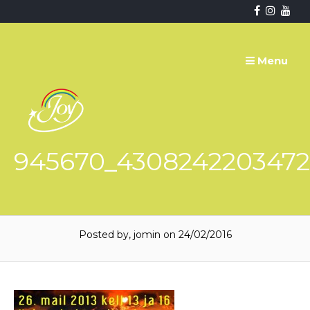
Skip
to
content
Menu
945670_4308242203472
Posted by, jomin on 24/02/2016