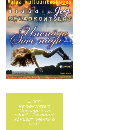
Post
←
JOY
kevadkontsert
navigation
“Unenägu Suve
nägu” – Весенний
концерт “Мечты о
лете”