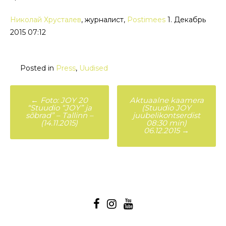
Николай Хрусталев
,
журналист,
Postimees
1. Декабрь
2015 07:12
Posted in
Press
,
Uudised
Post
←
Foto: JOY 20
Aktuaalne kaamera
“Stuudio “JOY” ja
(Stuudio JOY
navigation
sõbrad” – Tallinn –
juubelikontserdist
(14.11.2015)
08:30 min)
06.12.2015
→