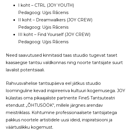
I koht – CTRL (JOY YOUTH)
Pedagoog: Uģis Rācenis
II koht – Dreamwalkers (JOY CREW)
Pedagoog: Uģis Rācenis
III koht – Find Yourself (JOY CREW)
Pedagoog: Uģis Rācenis
Need saavutused kinnitasid taas stuudio tugevat taset
kaasaegse tantsu valdkonnas ning noorte tantsijate suurt
lavalist potentsiaali.
Rahvusvahelise tantsupäeva eel jätkus stuudio
loominguline kevad inspireeriva kultuuri kogemusega. JOY
külastas oma pikaajaliste partnerite Fine5 Tantsuteatri
etendust „ÕHTUSÖÖK“, millele järgnes arendav
meistriklass. Kohtumine professionaalsete tantsijatega
pakkus noortele artistidele uusi ideid, inspiratsiooni ja
väärtuslikku kogemust.