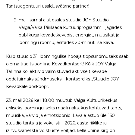
Tantsuagentuuri usaldusväärne partner!
mail, samal ajal, osales stuudio JOY Stuudio
Valga/Valka Piirilaada kultuuriprogrammil, jagades
publikuga kevade,kevadist energiat, muusikat ja
loomingu rõõmu, esitades 20-minutilise kava.
Kuid stuudio 31. loomingulise hooaja tippsündmuseks saab
olema traditsiooniline Kevadkontsert! Kõik JOY Valga-
Tallinna kollektiivid valmistuvad aktiivselt kevade
oodatuimaks sündmuseks – kontserdiks „Stuudio JOY
Kevadkaleidoskoop“.
23. mail 2026 kell 18.00 muutub Valga Kultuurikeskus
eriliseks loominguliseks maailmaks, kus kohtuvad tants,
muusika, värvid ja emotsioonid. Lavale astub üle 150
stuudio tantsija ja vokalisti – 2026. aasta riiklike ja
rahvusvaheliste võistluste võitjad, kelle ühine kirg on