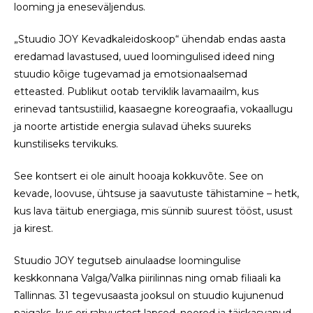
looming ja eneseväljendus.
„Stuudio JOY Kevadkaleidoskoop“ ühendab endas aasta
eredamad lavastused, uued loomingulised ideed ning
stuudio kõige tugevamad ja emotsionaalsemad
etteasted. Publikut ootab terviklik lavamaailm, kus
erinevad tantsustiilid, kaasaegne koreograafia, vokaallugu
ja noorte artistide energia sulavad üheks suureks
kunstiliseks tervikuks.
See kontsert ei ole ainult hooaja kokkuvõte. See on
kevade, loovuse, ühtsuse ja saavutuste tähistamine – hetk,
kus lava täitub energiaga, mis sünnib suurest tööst, usust
ja kirest.
Stuudio JOY tegutseb ainulaadse loomingulise
keskkonnana Valga/Valka piirilinnas ning omab filiaali ka
Tallinnas. 31 tegevusaasta jooksul on stuudio kujunenud