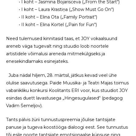
• I koht – Jasmina Bojarisceva („From the Start“)
• I koht – Laura Krastiņa („Show Must Go On“)
• II koht – Elina Ota („Family Portrait“)
• II koht – Elina Kortel („Pain for Fun“)
Need tulemused kinnitasid taas, et JOY vokaalsuund
areneb väga tugevalt ning stuudio loob noortele
artistidele võimalusi areneda mitmekülgseks ja
enesekindlamaks esinejateks.
Juba nädal hiljem, 28. märtsil, jätkus kevad veel ühe
olulise saavutusega. Paide Muusika- ja Teatri Majas toimus
vabariikliku konkursi Koolitants ERI voor, kus stuudiot JOY
esindas duett lavastusega „Hingesugulased“ (pedagog
Vadim Šemeljov).
Tants pälvis žürii tunnustuspreemia jõulise tantsijate
panuse ja tugeva koostööga dialoogi eest. See tunnustus
tõi esile noorte tantsijate emotsionaalse küpsuse ning