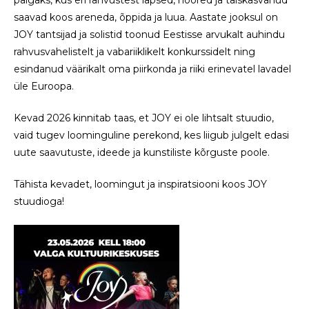
paigaks, kus eri rahvustest lapsed, noored ja täiskasvanud
saavad koos areneda, õppida ja luua. Aastate jooksul on
JOY tantsijad ja solistid toonud Eestisse arvukalt auhindu
rahvusvahelistelt ja vabariiklikelt konkurssidelt ning
esindanud väärikalt oma piirkonda ja riiki erinevatel lavadel
üle Euroopa.
Kevad 2026 kinnitab taas, et JOY ei ole lihtsalt stuudio,
vaid tugev loominguline perekond, kes liigub julgelt edasi
uute saavutuste, ideede ja kunstiliste kõrguste poole.
Tähista kevadet, loomingut ja inspiratsiooni koos JOY
stuudioga!