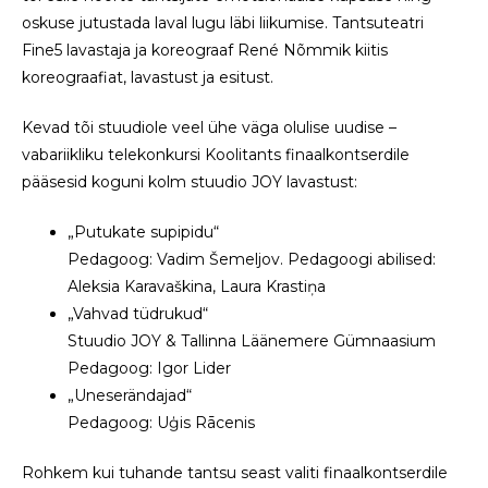
oskuse jutustada laval lugu läbi liikumise. Tantsuteatri
Fine5 lavastaja ja koreograaf René Nõmmik kiitis
koreograafiat, lavastust ja esitust.
Kevad tõi stuudiole veel ühe väga olulise uudise –
vabariikliku telekonkursi Koolitants finaalkontserdile
pääsesid koguni kolm stuudio JOY lavastust:
„Putukate supipidu“
Pedagoog: Vadim Šemeljov. Pedagoogi abilised:
Aleksia Karavaškina, Laura Krastiņa
„Vahvad tüdrukud“
Stuudio JOY & Tallinna Läänemere Gümnaasium
Pedagoog: Igor Lider
„Uneserändajad“
Pedagoog: Uģis Rācenis
Rohkem kui tuhande tantsu seast valiti finaalkontserdile