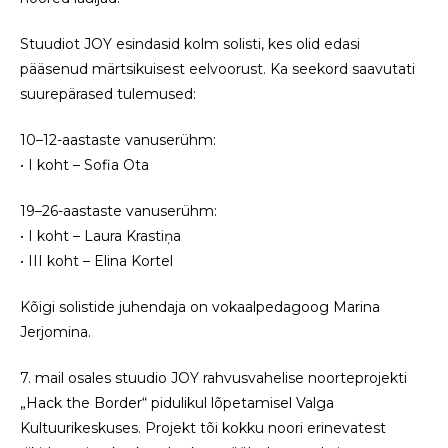
Stuudiot JOY esindasid kolm solisti, kes olid edasi
pääsenud märtsikuisest eelvoorust. Ka seekord saavutati
suurepärased tulemused:
10–12-aastaste vanuserühm:
• I koht – Sofia Ota
19–26-aastaste vanuserühm:
• I koht – Laura Krastiņa
• III koht – Elina Kortel
Kõigi solistide juhendaja on vokaalpedagoog Marina
Jerjomina.
7. mail osales stuudio JOY rahvusvahelise noorteprojekti
„Hack the Border“ pidulikul lõpetamisel Valga
Kultuurikeskuses. Projekt tõi kokku noori erinevatest