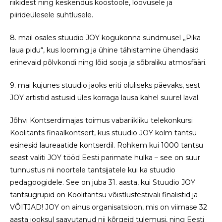
riikidest ning keskendus koostööle, loovusele ja
piirideülesele suhtlusele.
8. mail osales stuudio JOY kogukonna sündmusel „Pika
laua pidu“, kus looming ja ühine tähistamine ühendasid
erinevaid põlvkondi ning lõid sooja ja sõbraliku atmosfääri.
9. mai kujunes stuudio jaoks eriti oluliseks päevaks, sest
JOY artistid astusid üles korraga lausa kahel suurel laval.
Jõhvi Kontserdimajas toimus vabariikliku telekonkursi
Koolitants finaalkontsert, kus stuudio JOY kolm tantsu
esinesid laureaatide kontserdil. Rohkem kui 1000 tantsu
seast valiti JOY tööd Eesti parimate hulka – see on suur
tunnustus nii noortele tantsijatele kui ka stuudio
pedagoogidele. See on juba 31. aasta, kui Stuudio JOY
tantsugrupid on Koolitantsu võistlusfestivali finalistid ja
VÕITJAD! JOY on ainus organisatsioon, mis on viimase 32
aasta jooksul saavutanud nii kõrgeid tulemusi, ning Eesti