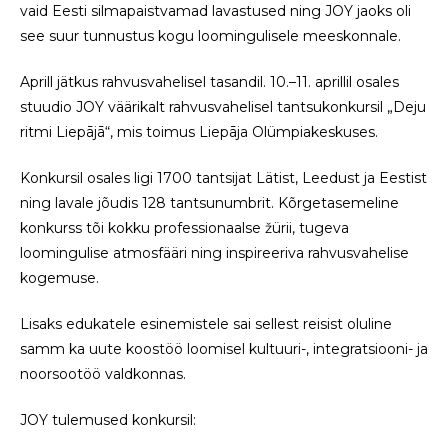
vaid Eesti silmapaistvamad lavastused ning JOY jaoks oli
see suur tunnustus kogu loomingulisele meeskonnale.
Aprill jätkus rahvusvahelisel tasandil. 10.–11. aprillil osales
stuudio JOY väärikalt rahvusvahelisel tantsukonkursil „Deju
ritmi Liepājā“, mis toimus Liepāja Olümpiakeskuses.
Konkursil osales ligi 1700 tantsijat Lätist, Leedust ja Eestist
ning lavale jõudis 128 tantsunumbrit. Kõrgetasemeline
konkurss tõi kokku professionaalse žürii, tugeva
loomingulise atmosfääri ning inspireeriva rahvusvahelise
kogemuse.
Lisaks edukatele esinemistele sai sellest reisist oluline
samm ka uute koostöö loomisel kultuuri-, integratsiooni- ja
noorsootöö valdkonnas.
JOY tulemused konkursil: