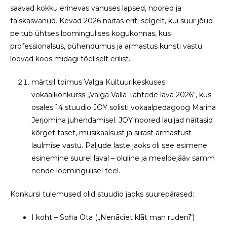
saavad kokku erinevas vanuses lapsed, noored ja
täiskasvanud. Kevad 2026 näitas eriti selgelt, kui suur jõud
peitub ühtses loomingulises kogukonnas, kus
professionalsus, pühendumus ja armastus kunsti vastu
loovad koos midagi tõeliselt erilist.
märtsil toimus Valga Kultuurikeskuses
vokaalkonkurss „Valga Valla Tähtede lava 2026“, kus
osales 14 stuudio JOY solisti vokaalpedagoog Marina
Jerjomina juhendamisel. JOY noored lauljad näitasid
kõrget taset, musikaalsust ja siirast armastust
laulmise vastu. Paljude laste jaoks oli see esimene
esinemine suurel laval – oluline ja meeldejääv samm
nende loomingulisel teel.
Konkursi tulemused olid stuudio jaoks suurepärased:
I koht – Sofia Ota („Nenāciet klāt man rudenī“)