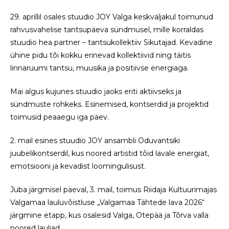
29. aprillil osales stuudio JOY Valga keskväljakul toimunud
rahvusvahelise tantsupäeva sündmusel, mille korraldas
stuudio hea partner – tantsukollektiiv Sikutajad. Kevadine
ühine pidu tõi kokku erinevad kollektiivid ning täitis
linnaruumi tantsu, muusika ja positiivse energiaga.
Mai algus kujunes stuudio jaoks eriti aktiivseks ja
sündmuste rohkeks. Esinemised, kontserdid ja projektid
toimusid peaaegu iga päev.
2. mail esines stuudio JOY ansambli Oduvantsiki
juubelikontserdil, kus noored artistid tõid lavale energiat,
emotsiooni ja kevadist loomingulisust.
Juba järgmisel päeval, 3. mail, toimus Riidaja Kultuurimajas
Valgamaa lauluvõistluse „Valgamaa Tähtede lava 2026“
järgmine etapp, kus osalesid Valga, Otepää ja Tõrva valla
noored lauljad.