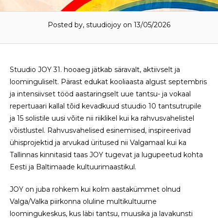
Posted by, stuudiojoy on 13/05/2026
Stuudio JOY 31. hooaeg jätkab säravalt, aktiivselt ja
loominguliselt. Pärast edukat kooliaasta algust septembris
ja intensiivset tööd aastaringselt uue tantsu- ja vokaal
repertuaari kallal tõid kevadkuud stuudio 10 tantsutrupile
ja 15 solistile uusi võite nii riiklikel kui ka rahvusvahelistel
võistlustel. Rahvusvahelised esinemised, inspireerivad
ühisprojektid ja arvukad üritused nii Valgamaal kui ka
Tallinnas kinnitasid taas JOY tugevat ja lugupeetud kohta
Eesti ja Baltimaade kultuurimaastikul.
JOY on juba rohkem kui kolm aastakümmet olnud
Valga/Valka piirkonna oluline multikultuurne
loomingukeskus, kus läbi tantsu, muusika ja lavakunsti