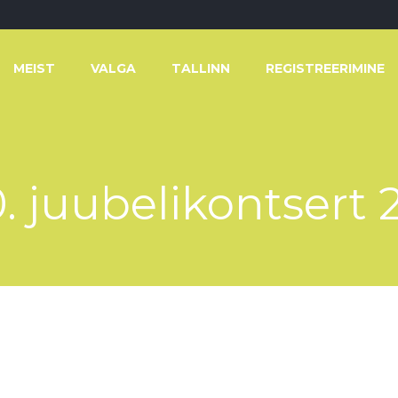
MEIST
VALGA
TALLINN
REGISTREERIMINE
. juubelikontsert